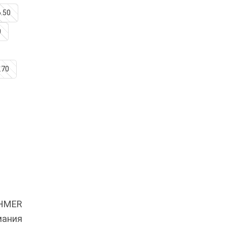
6.50
0
.70
OHMER
мания