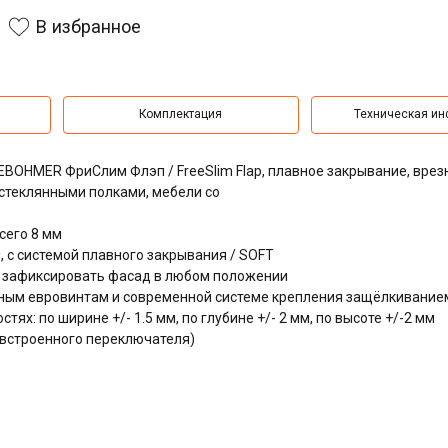
В избранное
Комплектация
Техническая и
BOHMER ФриСлим Флэп / FreeSlim Flap, плавное закрывание, вре
стеклянными полками, мебели со
сего 8 мм
 с системой плавного закрывания / SOFT
ет зафиксировать фасад в любом положении
ым евровинтам и современной системе крепления защёлкиванием /
ях: по ширине +/- 1.5 мм, по глубине +/- 2 мм, по высоте +/-2 мм
ю встроенного переключателя)