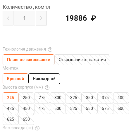
Количество
,
компл
19886
₽
Технология движения
Плавное закрывание
Открывание от нажатия
Монтаж
Врезной
Накладной
Высота корпуса (мм)
225
250
275
300
325
350
375
400
425
450
475
500
525
550
575
600
625
650
Вес фасада (кг)