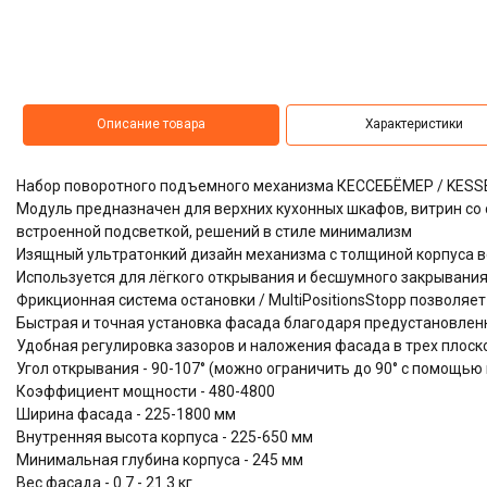
Описание товара
Характеристики
Набор поворотного подъемного механизма КЕССЕБЁМЕР / KESSE
Модуль предназначен для верхних кухонных шкафов, витрин со 
встроенной подсветкой, решений в стиле минимализм
Изящный ультратонкий дизайн механизма с толщиной корпуса в
Используется для лёгкого открывания и бесшумного закрывания,
Фрикционная система остановки / MultiPositionsStopp позволя
Быстрая и точная установка фасада благодаря предустановленн
Удобная регулировка зазоров и наложения фасада в трех плоскост
Угол открывания - 90-107° (можно ограничить до 90° с помощь
Коэффициент мощности - 480-4800
Ширина фасада - 225-1800 мм
Внутренняя высота корпуса - 225-650 мм
Минимальная глубина корпуса - 245 мм
Вес фасада - 0.7 - 21.3 кг