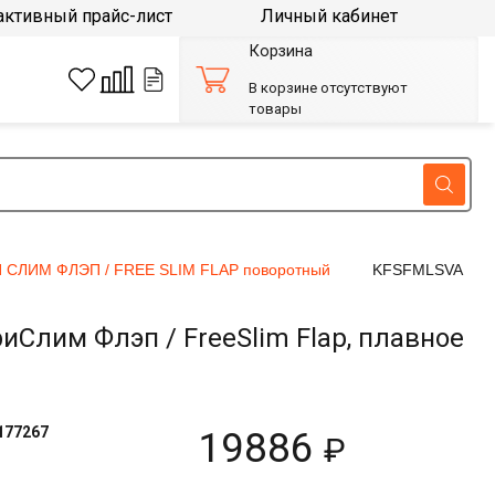
активный прайс-лист
Личный кабинет
Корзина
В корзине отсутствуют
товары
 СЛИМ ФЛЭП / FREE SLIM FLAP поворотный
KFSFMLSVA
лим Флэп / FreeSlim Flap, плавное
177267
19886
₽