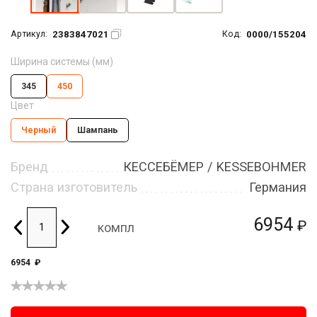
2383847021
0000/155204
Артикул:
Код:
Ширина системы (мм)
345
450
Цвет
Черный
Шампань
Бренд
КЕССЕБЁМЕР / KESSEBOHMER
Страна изготовитель
Германия
6954
₽
компл
6954
₽