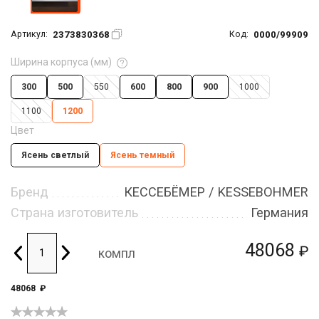
2373830368
0000/99909
Артикул:
Код:
Ширина корпуса (мм)
300
500
550
600
800
900
1000
1100
1200
Цвет
Ясень светлый
Ясень темный
Бренд
КЕССЕБЁМЕР / KESSEBOHMER
Страна изготовитель
Германия
48068
₽
компл
48068
₽