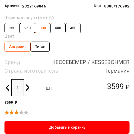
2322169846
0000/176992
Артикул:
Код:
Ширина корпуса (мм)
150
250
300
400
450
Цвет
Антрацит
Титан
Бренд
КЕССЕБЁМЕР / KESSEBOHMER
Страна изготовитель
Германия
3599
₽
шт
3599
₽
Добавить в корзину