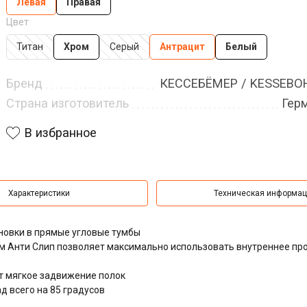
Левая
Правая
Цвет
Титан
Хром
Серый
Антрацит
Белый
Бренд
КЕССЕБЁМЕР / KESSEB
Страна изготовитель
Гер
В избранное
Характеристики
Техническая информа
овки в прямые угловые тумбы
м Анти Слип позволяет максимально использовать внутреннее пр
т мягкое задвижение полок
 всего на 85 градусов