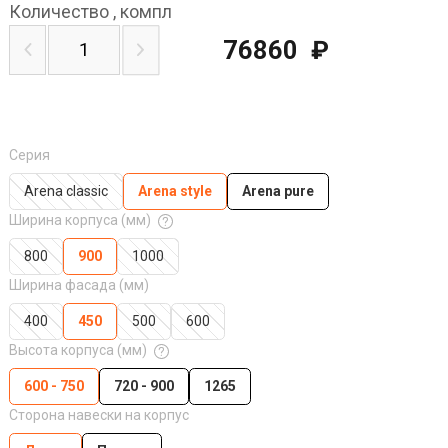
Количество
,
компл
76860
₽
Серия
Arena classic
Arena style
Arena pure
Ширина корпуса (мм)
800
900
1000
Ширина фасада (мм)
400
450
500
600
Высота корпуса (мм)
600 - 750
720 - 900
1265
Сторона навески на корпус