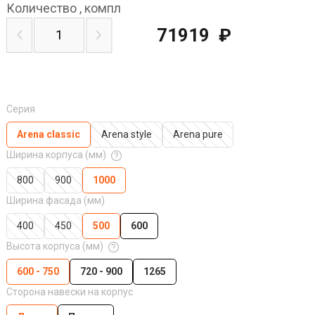
Количество
,
компл
71919
₽
Серия
Arena classic
Arena style
Arena pure
Ширина корпуса (мм)
800
900
1000
Ширина фасада (мм)
400
450
500
600
Высота корпуса (мм)
600 - 750
720 - 900
1265
Сторона навески на корпус