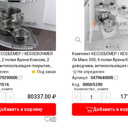
ЕССЕБЁМЕР / KESSEBOHMER
Комплект КЕССЕБЁМЕР / KE
 2 полки Арена Классик, 2
Ле Манс 500, 4 полки Арена К
антискользящее покрытие,
доводчика, антискользящее 
 левый, хром
елен
Под заказ
H1265мм, правый, хром
Не определен
79290005
Артикул:
0479640005
11516
Код:
0000/5290
,
компл
Количество
,
компл
80337.00
₽
17
обавить в корзину
Добавить в ко