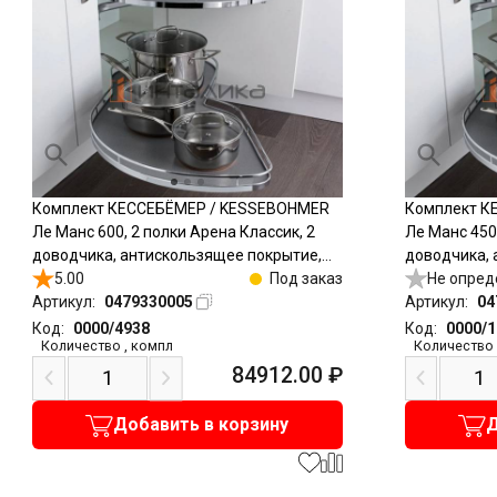
Комплект КЕССЕБЁМЕР / KESSEBOHMER
Комплект К
Ле Манс 600, 2 полки Арена Классик, 2
Ле Манс 450,
доводчика, антискользящее покрытие,
доводчика, 
H600-750мм, левый, хром
5.00
Под заказ
H600-750мм,
Не опред
Артикул:
0479330005
Артикул:
04
Код:
0000/4938
Код:
0000/
Количество
,
компл
Количество
84912.00
₽
Добавить в корзину
Д