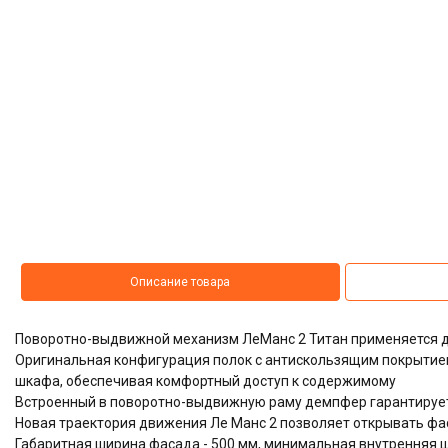
Описание товара
Поворотно-выдвижной механизм ЛеМанс 2 Титан применяется д
Оригинальная конфигурация полок с антискользящим покрытие
шкафа, обеспечивая комфортный доступ к содержимому
Встроенный в поворотно-выдвижную раму демпфер гарантируе
Новая траектория движения Ле Манс 2 позволяет открывать фас
Габаритная ширина фасада - 500 мм, минимальная внутренняя ш