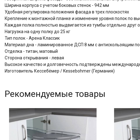
Ширина корпуса с учетом боковых стенок - 942 мм
Удобная регулировка положения фасада в трех плоскостях
Крепление к монтажной планке и изменение уровня полок по выс
Каждая полка полностью выдвигается из тумбы отдельно друг о
Нагрузка на одну полку до 25 кг
Тип полок - Арена Классик
Материал дна - ламинированное ДСП 8 мм с антискользящим по
Отделка - титан, матовый
Сторона открывания - левая
Высокое качество и долговечность подтверждены междунаро
Изготовитель Кессебёмер / Kessebohmer (Германия)
Рекомендуемые товары