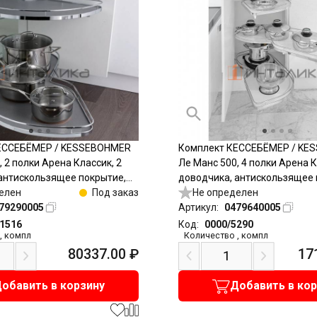
ЕССЕБЁМЕР / KESSEBOHMER
Комплект КЕССЕБЁМЕР / KE
 2 полки Арена Классик, 2
Ле Манс 500, 4 полки Арена К
антискользящее покрытие,
доводчика, антискользящее 
 левый, хром
елен
Под заказ
H1265мм, правый, хром
Не определен
79290005
Артикул:
0479640005
11516
Код:
0000/5290
,
компл
Количество
,
компл
80337.00
₽
17
обавить в корзину
Добавить в ко