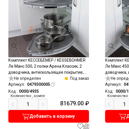
Комплект КЕССЕБЁМЕР / KESSEBOHMER
Комплект К
Ле Манс 500, 2 полки Арена Классик, 2
Ле Манс 450,
доводчика, антискользящее покрытие,
доводчика, 
H600-750мм, правый, хром
Не определен
Под заказ
H600-750мм,
Не опред
Артикул:
0479300005
Артикул:
04
Код:
0000/4935
Код:
0000/
Количество
,
компл
Количество
81679.00
₽
Добавить в корзину
Д