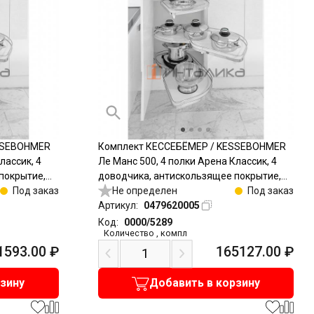
SSEBOHMER
Комплект КЕССЕБЁМЕР / KESSEBOHMER
лассик, 4
Ле Манс 500, 4 полки Арена Классик, 4
покрытие,
доводчика, антискользящее покрытие,
Под заказ
H1265мм, правый, хром
Не определен
Под заказ
Артикул:
0479620005
Код:
0000/5289
Количество
,
компл
1593.00
₽
165127.00
₽
рзину
Добавить в корзину