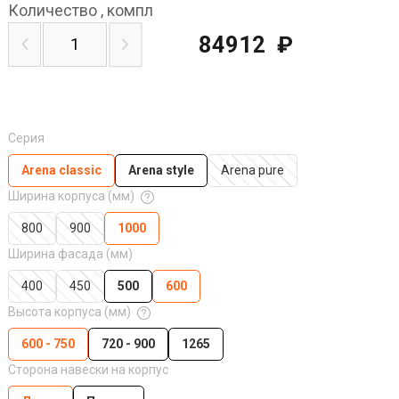
Количество
,
компл
84912
₽
Серия
Arena classic
Arena style
Arena pure
Ширина корпуса (мм)
800
900
1000
Ширина фасада (мм)
400
450
500
600
Высота корпуса (мм)
600 - 750
720 - 900
1265
Сторона навески на корпус