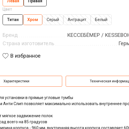
Левая
Правая
Цвет
Титан
Хром
Серый
Антрацит
Белый
Бренд
КЕССЕБЁМЕР / KESSEB
Страна изготовитель
Гер
В избранное
Характеристики
Техническая информа
я установки в прямые угловые тумбы
м Анти Слип позволяет максимально использовать внутреннее пр
т мягкое задвижение полок
ад всего на 85 градусов
ирина корпуса - 960 мм, внутренняя высота корпуса составляет 6