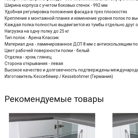
Ширина корпуса с учетом боковых стенок - 992 мм
Удобная регулировка положения фасада в трех плоскостях
Крепление к монтажной планке и изменение уровня полок по выс
Каждая полка полностью выдвигается из тумбы отдельно друг о
Нагрузка на одну полку до 25 кг
Тип полок - Арена Классик
Материал дна - ламинированное ДСП 8 мм с антискользящим по
Цвет рабочей поверхности полки - белый
Отделка - хром, глянец
Сторона открывания - левая
Высокое качество и долговечность подтверждены междунаро
Изготовитель Кессебёмер / Kessebohmer (Германия)
Рекомендуемые товары