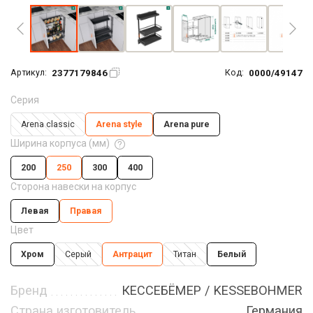
2377179846
0000/49147
Артикул:
Код:
Серия
Arena classic
Arena style
Arena pure
Ширина корпуса (мм)
200
250
300
400
Сторона навески на корпус
Левая
Правая
Цвет
Хром
Серый
Антрацит
Титан
Белый
Бренд
КЕССЕБЁМЕР / KESSEBOHMER
Страна изготовитель
Германия