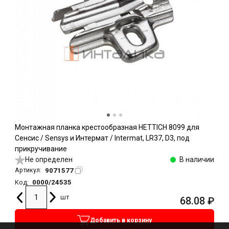
Монтажная планка крестообразная HETTICH 8099 для
Сенсис / Sensys и Интермат / Intermat, LR37, D3, под
прикручивание
Не определен
В наличии
9071577
Артикул:
0000/24535
Код:
шт
68.08
₽
Добавить в корзину