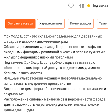
Под заказ
Описание товара
Характеристики
Комплектация
Техниче
ФриФолд Шорт - это складной подъемник для деревянных
фасадов и широких алюминиевых рам
Область применения ФриФолд Шорт - навесные шкафы со
складными фасадами различной высоты и веса на кухнях и в
жилых помещениях с низкими потолками
Подъемник ФриФолд Шорт удобно открывается вверх,
обеспечивая комфортный доступ к содержимому, и мягко
бесшумно закрывается
Изящный ультратонкий механизм позволяет максимально
использовать внутреннее пространство
Встроенные демпферы обеспечивают плавное открывание и
закрывание
Расположение силовых механизмов в верхней части фасада
дает возможность на установку дополнительных полок и
сушки для посуды