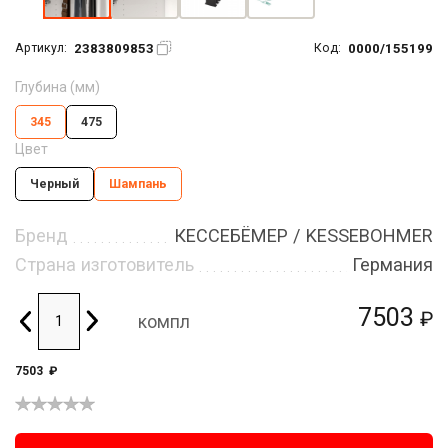
2383809853
0000/155199
Артикул:
Код:
Глубина (мм)
345
475
Цвет
Черный
Шампань
Бренд
КЕССЕБЁМЕР / KESSEBOHMER
Страна изготовитель
Германия
7503
₽
компл
7503
₽