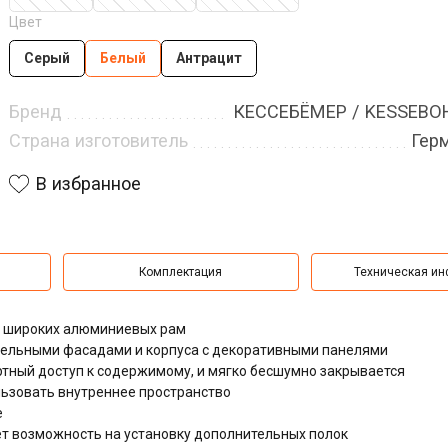
Цвет
Серый
Белый
Антрацит
Бренд
КЕССЕБЁМЕР / KESSEB
Страна изготовитель
Гер
В избранное
Комплектация
Техническая и
и широких алюминиевых рам
цельными фасадами и корпуса с декоративными панелями
тный доступ к содержимому, и мягко бесшумно закрывается
ьзовать внутреннее пространство
е
т возможность на установку дополнительных полок