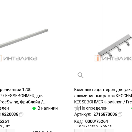
хронизации 1200
Комплект адаптеров для узк
 / KESSEBOHMER, для
алюминиевых рамок КЕССЕБ
FreeSwing, ФриСлайд /
KESSEBOHMER ФриФлэп / Free
алюминий
елен
В наличии
ФриСвинг / FreeSwing, ФриСл
Не определен
19220038
FreeSlide, 20мм, никель
Артикул:
2716870006
75261
Код:
0000/75264
о
,
шт
Количество
,
компл