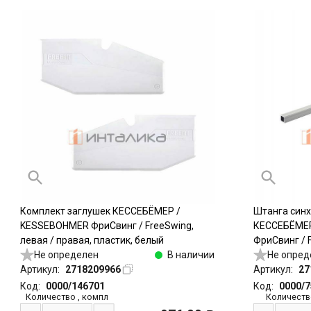
Комплект заглушек КЕССЕБЁМЕР /
Штанга син
KESSEBOHMER ФриСвинг / FreeSwing,
КЕССЕБЁМЕР
левая / правая, пластик, белый
ФриСвинг / 
Не определен
В наличии
FreeSlide, 
Не опред
Артикул:
2718209966
Артикул:
27
Код:
0000/146701
Код:
0000/
Количество
,
компл
Количеств