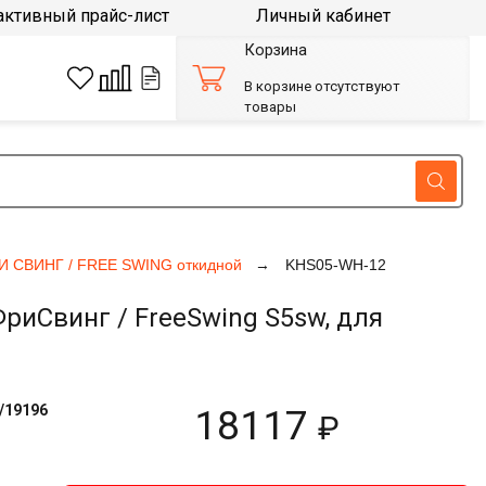
активный прайс-лист
Личный кабинет
Корзина
В корзине отсутствуют
товары
И СВИНГ / FREE SWING откидной
KHS05-WH-12
иСвинг / FreeSwing S5sw, для
/19196
18117
₽