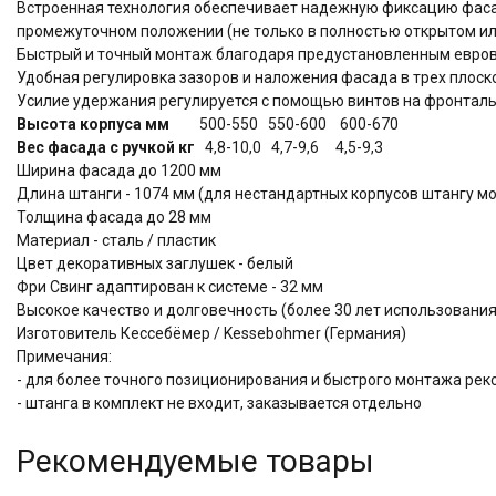
Встроенная технология обеспечивает надежную фиксацию фас
промежуточном положении (не только в полностью открытом ил
Быстрый и точный монтаж благодаря предустановленным евров
Удобная регулировка зазоров и наложения фасада в трех плоскос
Усилие удержания регулируется с помощью винтов на фронтал
Высота корпуса мм
500-550 550-600 600-670
Вес фасада с ручкой кг
4,8-10,0 4,7-9,6 4,5-9,3
Ширина фасада до 1200 мм
Длина штанги - 1074 мм (для нестандартных корпусов штангу м
Толщина фасада до 28 мм
Материал - сталь / пластик
Цвет декоративных заглушек - белый
Фри Свинг адаптирован к системе - 32 мм
Высокое качество и долговечность (более 30 лет использова
Изготовитель Кессебёмер / Kessebohmer (Германия)
Примечания:
- для более точного позиционирования и быстрого монтажа рек
- штанга в комплект не входит, заказывается отдельно
Рекомендуемые товары