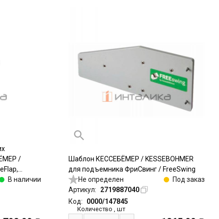
их
ЁМЕР /
Шаблон КЕССЕБЁМЕР / KESSEBOHMER
Flap,
для подъемника ФриСвинг / FreeSwing
айд /
В наличии
Не определен
Под заказ
Артикул:
2719887040
Код:
0000/147845
Количество
,
шт