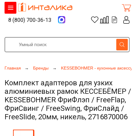
8 (800) 700-36-13
Главная
Бренды
KESSEBOHMER - кухонные аксессуа
Комплект адаптеров для узких
алюминиевых рамок КЕССЕБЁМЕР /
KESSEBOHMER ФриФлэп / FreeFlap,
ФриСвинг / FreeSwing, ФриСлайд /
FreeSlide, 20мм, никель, 2716870006
Увеличить фото