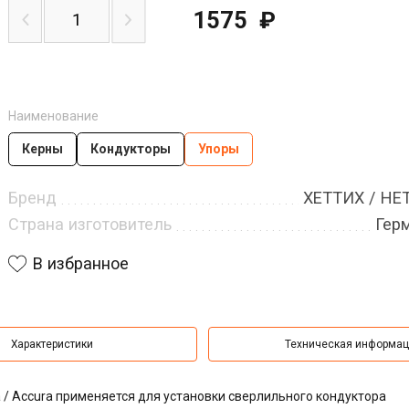
1575
₽
Наименование
Керны
Кондукторы
Упоры
Бренд
ХЕТТИХ / HE
Страна изготовитель
Гер
В избранное
Характеристики
Техническая информа
 / Accura применяется для установки сверлильного кондуктора