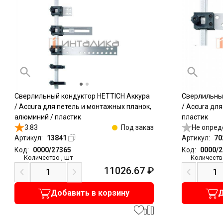
Cверлильный кондуктор HETTICH Аккура
Cверлильный
/ Accura для петель и монтажных планок,
/ Accura дл
алюминий / пластик
пластик
3.83
Под заказ
Не опред
Артикул:
13841
Артикул:
70
Код:
0000/27365
Код:
0000/
Количество
,
шт
Количеств
11026.67
₽
Добавить в корзину
Д