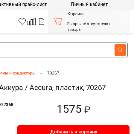
активный прайс-лист
Личный кабинет
Корзина
В корзине отсутствуют
товары
оны и кондукторы
70267
кура / Accura, пластик, 70267
/27368
1575
₽
Добавить в корзину