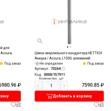
ой для
 Accura,
Шина сверлильного кондуктора HETTICH
Аккура / Accura, L1500, алюминий
Под заказ
Не определен
Под заказ
Артикул:
70264
Код:
0000/157911
Количество
,
шт
6980.96
₽
7590.85
₽
рзину
Добавить в корзину