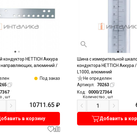
 кондуктор HETTICH Аккура
Шина с измерительной шкал
я направляющих, алюминий /
кондуктора HETTICH Аккура /
L1000, алюминий
елен
Под заказ
Не определен
265
Артикул:
70263
27367
Код:
0000/27364
о
,
шт
Количество
,
шт
10711.65
₽
обавить в корзину
Добавить в ко