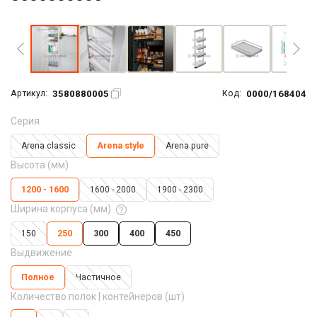
Увеличить фото
3580880005
0000/168404
Артикул:
Код:
Серия
Arena classic
Arena style
Arena pure
Высота (мм)
1200 - 1600
1600 - 2000
1900 - 2300
Ширина корпуса (мм)
150
250
300
400
450
Выдвижение
Полное
Частичное
Количество полок | контейнеров (шт)