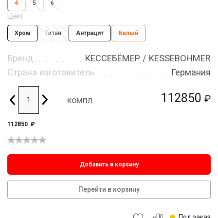
4
5
6
Цвет
Хром
Титан
Антрацит
Белый
Бренд
КЕССЕБЁМЕР / KESSEBOHMER
Страна изготовитель
Германия
112850
₽
компл
112850
₽
Добавить в корзину
Перейти в корзину
Под заказ