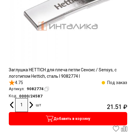
Заглушка HETTICH для плеча петли Сенсис / Sensys, с
логотипом Hettich, сталь l 9082774 l
4.75
Под заказ
9082774
Артикул:
0000/24587
Код:
шт
21.51
₽
Добавить в корзину