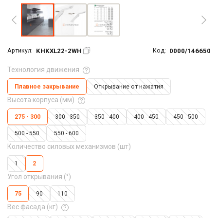
KHKXL22-2WH
0000/146650
Артикул:
Код:
Технология движения
Плавное закрывание
Открывание от нажатия
Высота корпуса (мм)
275 - 300
300 - 350
350 - 400
400 - 450
450 - 500
500 - 550
550 - 600
Количество силовых механизмов (шт)
1
2
Угол открывания (°)
75
90
110
Вес фасада (кг)