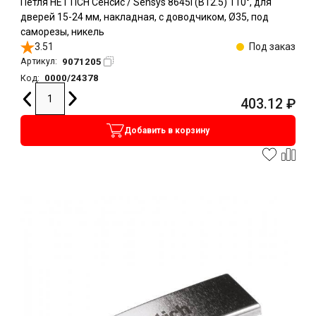
Петля HETTICH Сенсис / Sensys 8645I (B12.5) 110°, для
дверей 15-24 мм, накладная, с доводчиком, Ø35, под
саморезы, никель
3.51
Под заказ
9071205
Артикул:
0000/24378
Код:
403.12
₽
Добавить в корзину