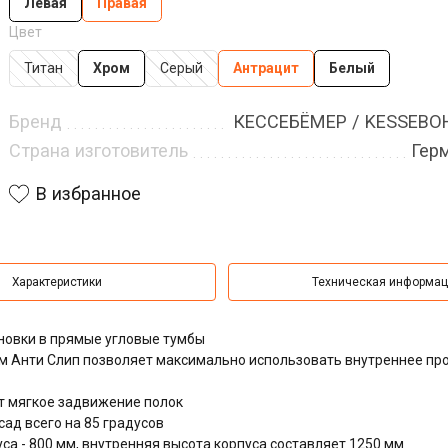
Левая
Правая
Цвет
Титан
Хром
Серый
Антрацит
Белый
Бренд
КЕССЕБЁМЕР / KESSEB
Страна изготовитель
Гер
В избранное
Характеристики
Техническая информа
овки в прямые угловые тумбы
м Анти Слип позволяет максимально использовать внутреннее пр
т мягкое задвижение полок
ад всего на 85 градусов
а - 800 мм, внутренняя высота корпуса составляет 1250 мм