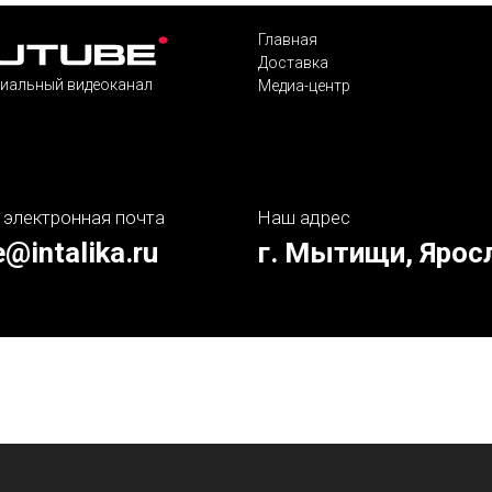
Главная
Доставка
иальный видеоканал
Медиа-центр
 электронная почта
Наш адрес
e@intalika.ru
г. Мытищи, Ярос