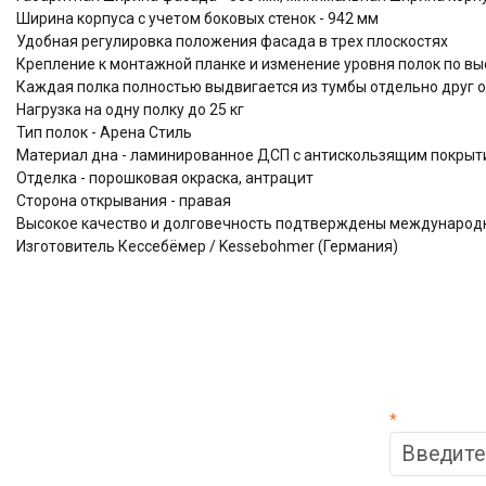
Ширина корпуса с учетом боковых стенок - 942 мм
Удобная регулировка положения фасада в трех плоскостях
Крепление к монтажной планке и изменение уровня полок по выс
Каждая полка полностью выдвигается из тумбы отдельно друг о
Нагрузка на одну полку до 25 кг
Тип полок - Арена Стиль
Материал дна - ламинированное ДСП с антискользящим покрыти
Отделка - порошковая окраска, антрацит
Сторона открывания - правая
Высокое качество и долговечность подтверждены междунаро
Изготовитель Кессебёмер / Kessebohmer (Германия)
*