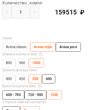
Количество
,
компл
159515
₽
Серия
Arena classic
Arena style
Arena pure
Ширина корпуса (мм)
800
900
1000
Ширина фасада (мм)
400
450
500
600
Высота корпуса (мм)
600 - 750
720 - 900
1265
Сторона навески на корпус