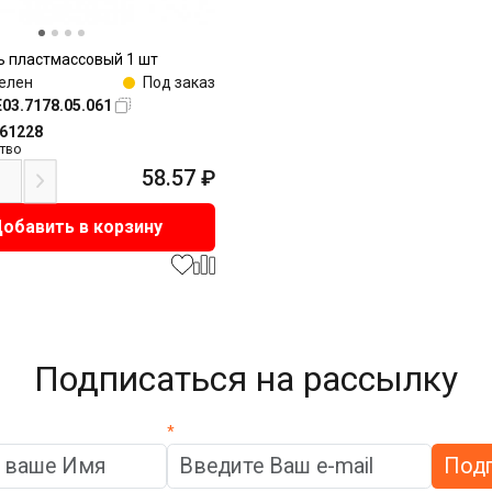
 пластмассовый 1 шт
елен
Под заказ
03.7178.05.061
161228
тво
58.57
₽
обавить в корзину
Подписаться на рассылку
*