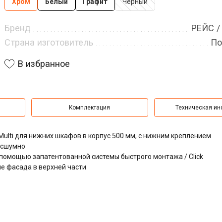
Хром
Белый
Графит
Черный
Бренд
РЕЙС /
Страна изготовитель
По
В избранное
Комплектация
Техническая и
 Multi для нижних шкафов в корпус 500 мм, с нижним креплением
есшумно
, с помощью запатентованной системы быстрого монтажа / Click
е фасада в верхней части