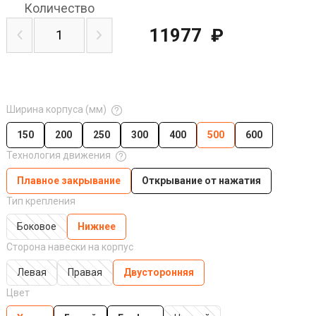
Количество
11977
₽
Ширина корпуса (мм)
150
200
250
300
400
500
600
Технология движения
Плавное закрывание
Открывание от нажатия
Тип крепления
Боковое
Нижнее
Сторона навески на корпус
Левая
Правая
Двусторонняя
Цвет