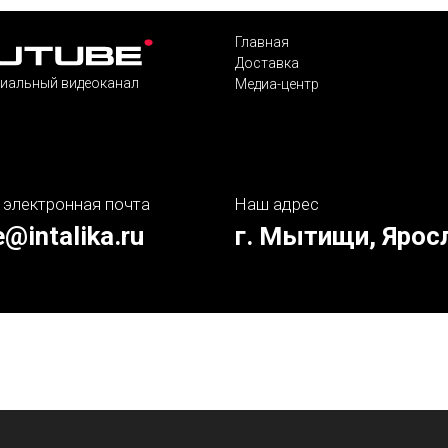
Главная
Доставка
иальный видеоканал
Медиа-центр
 электронная почта
Наш адрес
e@intalika.ru
г. Мытищи, Ярос