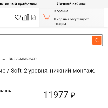
активный прайс-лист
Личный кабинет
Корзина
В корзине отсутствуют
товары
RN2VCMM50SCR
е / Soft, 2 уровня, нижний монтаж,
161034
11977
₽