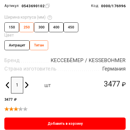
0543690102
0000/176996
Артикул:
Код:
Ширина корпуса (мм)
150
250
300
400
450
Цвет
Антрацит
Титан
Бренд
КЕССЕБЁМЕР / KESSEBOHMER
Страна изготовитель
Германия
3477
₽
шт
3477
₽
Добавить в корзину