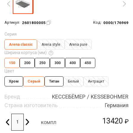
2601800005
0000/176969
Артикул:
Код:
Серия
Arena classic
Arena style
Arena pure
Ширина корпуса (мм)
150
200
250
300
400
450
Цвет
Хром
Серый
Титан
Белый
Антрацит
Бренд
КЕССЕБЁМЕР / KESSEBOHMER
Страна изготовитель
Германия
13420
₽
компл