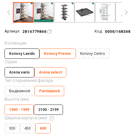
2816779846
0000/168348
Артикул:
Код:
Коллекция
Konvoy Lavido
Konvoy Premio
Konvoy Centro
Серия
Arena vario
Arena seleсt
Тип открывания фасада
Выдвижной
Распашной
Высота (мм)
1900 - 1999
2100 - 2199
Ширина корпуса (мм)
300
450
600