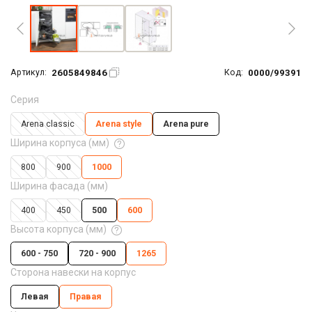
2605849846
0000/99391
Артикул:
Код:
Серия
Arena classic
Arena style
Arena pure
Ширина корпуса (мм)
800
900
1000
Ширина фасада (мм)
400
450
500
600
Высота корпуса (мм)
600 - 750
720 - 900
1265
Сторона навески на корпус
Левая
Правая