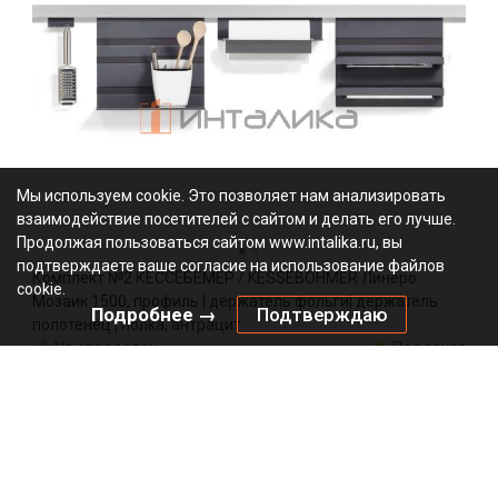
Мы используем cookie. Это позволяет нам анализировать
взаимодействие посетителей с сайтом и делать его лучше.
Продолжая пользоваться сайтом www.intalika.ru, вы
подтверждаете ваше согласие на использование файлов
Комплект №2 КЕССЕБЁМЕР / KESSEBOHMER Линеро
cookie.
Мозаик 1500, профиль | держатель фольги| держатель
Подробнее →
Подтверждаю
полотенец | полка, антрацит
Не определен
Под заказ
2722059846
Артикул:
0000/99867
Код:
компл
61183.00
₽
Добавить в корзину