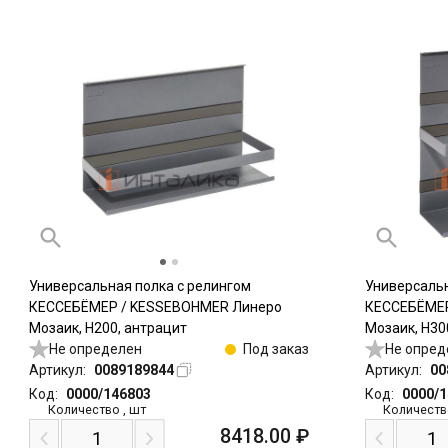
Универсальная полка с релингом
Универсальн
КЕССЕБЁМЕР / KESSEBOHMER Линеро
КЕССЕБЁМЕР
Мозаик, Н200, антрацит
Мозаик, Н30
Не определен
Под заказ
Не опред
Артикул:
0089189844
Артикул:
00
Код:
0000/146803
Код:
0000/
Количество
,
шт
Количеств
8418.00
₽