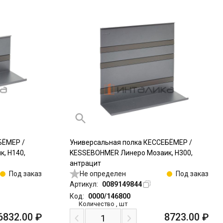
БЁМЕР /
Универсальная полка КЕССЕБЁМЕР /
, Н140,
KESSEBOHMER Линеро Мозаик, Н300,
антрацит
Под заказ
Не определен
Под заказ
Артикул:
0089149844
Код:
0000/146800
Количество
,
шт
6832.00
₽
8723.00
₽