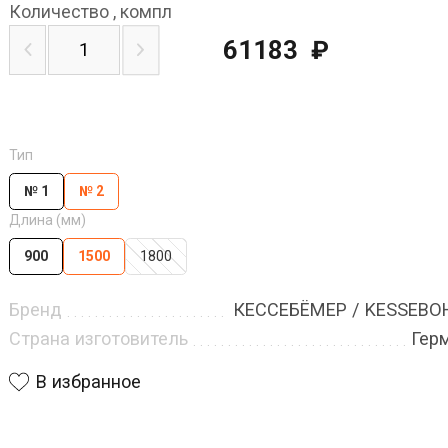
Количество
,
компл
61183
₽
Тип
№ 1
№ 2
Длина (мм)
900
1500
1800
Бренд
КЕССЕБЁМЕР / KESSEB
Страна изготовитель
Гер
В избранное