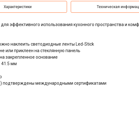
Характеристики
Техническая информа
 для эффективного использования кухонного пространства и ком
ожно наклеить светодиодные ленты Led-Stick
ене или приклеен на стеклянную панель
 на закрепленное основание
 41.5 мм
р
ния) подтверждены международными сертификатами