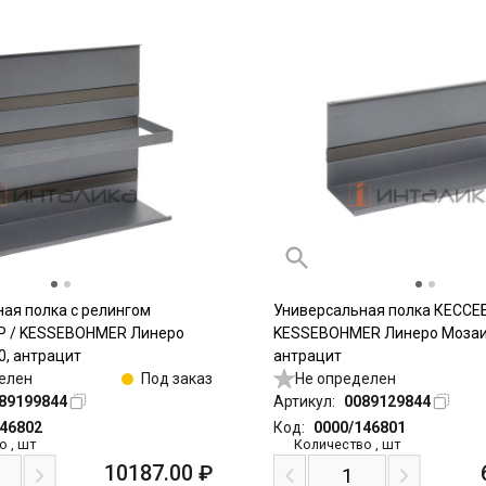
ая полка с релингом
Универсальная полка КЕССЕ
 / KESSEBOHMER Линеро
KESSEBOHMER Линеро Мозаик
0, антрацит
антрацит
елен
Под заказ
Не определен
89199844
Артикул:
0089129844
146802
Код:
0000/146801
о
,
шт
Количество
,
шт
10187.00
₽