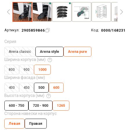
2905859846
0000/168231
Артикул:
Код:
Серия
Arena classic
Arena style
Arena pure
Ширина корпуса (мм)
800
900
1000
Ширина фасада (мм)
400
450
500
600
Высота корпуса (мм)
600 - 750
720 - 900
1265
Сторона навески на корпус
Левая
Правая