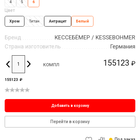
4
5
6
Цвет
Хром
Титан
Антрацит
Белый
Бренд
КЕССЕБЁМЕР / KESSEBOHMER
Страна изготовитель
Германия
155123
₽
компл
155123
₽
Добавить в корзину
Перейти в корзину
Под заказ