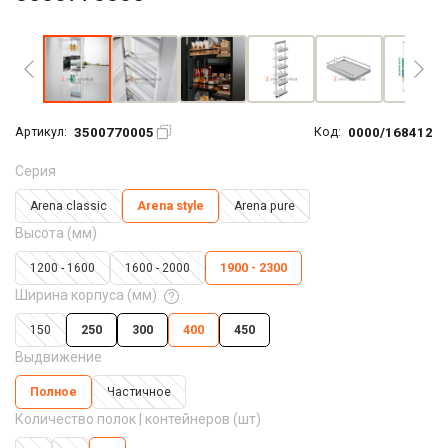
Увеличить фото
3500770005
0000/168412
Артикул:
Код:
Серия
Arena classic
Arena style
Arena pure
Высота (мм)
1200 - 1600
1600 - 2000
1900 - 2300
Ширина корпуса (мм)
150
250
300
400
450
Выдвижение
Полное
Частичное
Количество полок | контейнеров (шт)