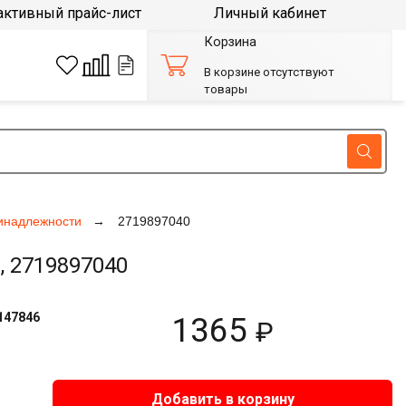
активный прайс-лист
Личный кабинет
Корзина
В корзине отсутствуют
товары
инадлежности
2719897040
 2719897040
147846
1365
₽
Добавить в корзину