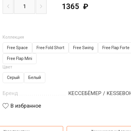
1365
₽
Коллекция
Free Space
Free Fold Short
Free Swing
Free Flap Forte
Free Flap Mini
Цвет
Серый
Белый
Бренд
КЕССЕБЁМЕР / KESSEB
В избранное