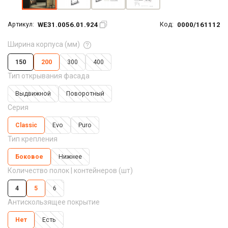
WE31.0056.01.924
0000/161112
Артикул:
Код:
Ширина корпуса (мм)
150
200
300
400
Тип открывания фасада
Выдвижной
Поворотный
Серия
Classic
Evo
Puro
Тип крепления
Боковое
Нижнее
Количество полок | контейнеров (шт)
4
5
6
Антискользящее покрытие
Нет
Есть