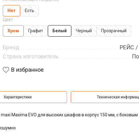
Нет
Есть
Цвет
Хром
Графит
Белый
Черный
Прозрачный
Бренд
РЕЙС /
Страна изготовитель
По
В избранное
Характеристики
Техническая информа
o maxi Maxima EVO для высоких шкафов в корпус 150 мм, с боковым
есшумно