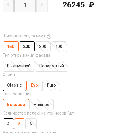
26245
₽
Ширина корпуса (мм)
150
200
300
400
Тип открывания фасада
Выдвижной
Поворотный
Серия
Classic
Evo
Puro
Тип крепления
Боковое
Нижнее
Количество полок | контейнеров (шт)
4
5
6
Антискользящее покрытие