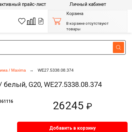
активный прайс-лист
Личный кабинет
Корзина
В корзине отсутствуют
товары
има / Maxima
WE27.5338.08.374
 белый, G20, WE27.5338.08.374
161116
26245
₽
Добавить в корзину