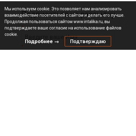
Мы используем cookie. Это позволяет нам анализировать
Подписаться на рассылку
взаимодействие посетителей с сайтом и делать его лучше.
Продолжая пользоваться сайтом www.intalika.ru, вы
*
подтверждаете ваше согласие на использование файлов
cookie.
Подробнее →
Подтверждаю
*
Официальный
видеоканал
© 2010 – 2026 «Инталика»
Политика в отношении файлов cookies
Политика конфиденциальности
Главная
О магазине
Оплата