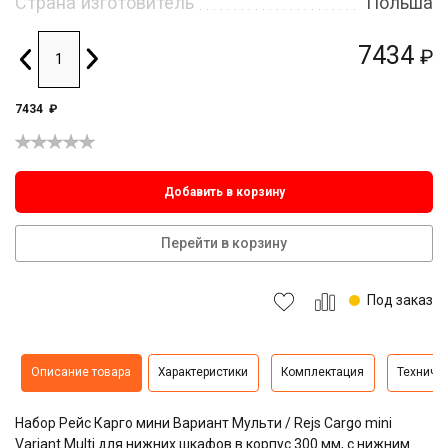
Страна изготовитель
Польша
7434
₽
7434
₽
Добавить в корзину
Перейти в корзину
Под заказ
Описание товара
Характеристики
Комплектация
Техниче
Набор Рейс Карго мини Вариант Мульти / Rejs Cargo mini
Variant Multi для нижних шкафов в корпус 300 мм, с нижним