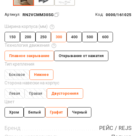
RN2VCMM30SG
0000/161025
Артикул:
Код:
Ширина корпуса (мм)
150
200
250
300
400
500
600
Технология движения
Плавное закрывание
Открывание от нажатия
Тип крепления
Боковое
Нижнее
Сторона навески на корпус
Левая
Правая
Двусторонняя
Цвет
Хром
Белый
Графит
Черный
Бренд
РЕЙС / REJS