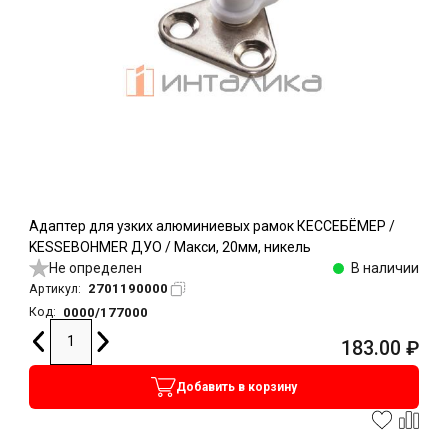
Адаптер для узких алюминиевых рамок КЕССЕБЁМЕР /
KESSEBOHMER ДУО / Макси, 20мм, никель
Не определен
В наличии
2701190000
Артикул:
0000/177000
Код:
183.00
₽
Добавить в корзину