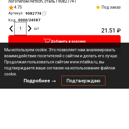
логотипом Hettich, сталь l 9082774 l
4.75
Под заказ
9082774
Артикул:
0000/24587
Код:
шт
21.51
₽
Добавить в корзину
Мы используем cookie. Это позволяет нам анализировать
взаимодействие посетителей с сайтом и делать его лучше.
Продолжая пользоваться сайтом www.intalika.ru, вы
подтверждаете ваше согласие на использование файлов
cookie.
Подробнее →
Подтверждаю