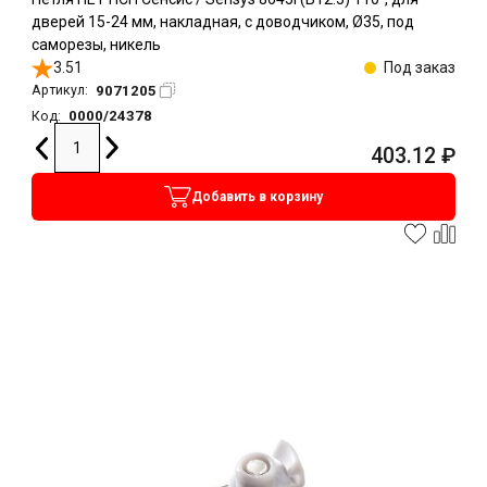
дверей 15-24 мм, накладная, с доводчиком, Ø35, под
саморезы, никель
3.51
Под заказ
9071205
Артикул:
0000/24378
Код:
403.12
₽
Добавить в корзину