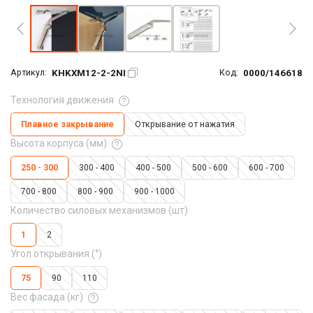
KHKXM12-2-2NI
0000/146618
Артикул:
Код:
Технология движения
Плавное закрывание
Открывание от нажатия
Высота корпуса (мм)
250 - 300
300 - 400
400 - 500
500 - 600
600 - 700
700 - 800
800 - 900
900 - 1000
Количество силовых механизмов (шт)
1
2
Угол открывания (°)
75
90
110
Вес фасада (кг)