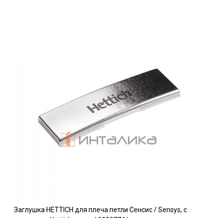
Заглушка HETTICH для плеча петли Сенсис / Sensys, с