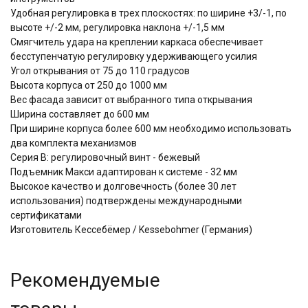
Удобная регулировка в трех плоскостях: по ширине +3/-1, по
высоте +/-2 мм, регулировка наклона +/-1,5 мм
Смягчитель удара на креплении каркаса обеспечивает
бесступенчатую регулировку удерживающего усилия
Угол открывания от 75 до 110 градусов
Высота корпуса от 250 до 1000 мм
Вес фасада зависит от выбранного типа открывания
Ширина составляет до 600 мм
При ширине корпуса более 600 мм необходимо использовать
два комплекта механизмов
Серия В: регулировочный винт - бежевый
Подъемник Макси адаптирован к системе - 32 мм
Высокое качество и долговечность (более 30 лет
использования) подтверждены международными
сертификатами
Изготовитель Кессебёмер / Kessebohmer (Германия)
Рекомендуемые