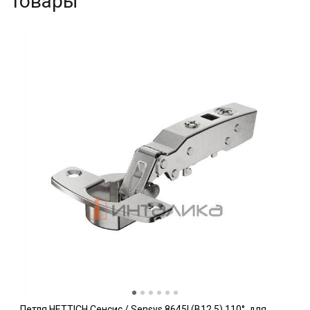
товары
Петля HETTICH Сенсис / Sensys 8645I (B12.5) 110°, для