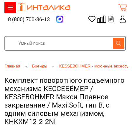
8 (800) 700-36-13
Главная
Бренды
KESSEBOHMER - кухонные аксессуа
Комплект поворотного подъемного
механизма КЕССЕБЁМЕР /
KESSEBOHMER Макси Плавное
закрывание / Maxi Soft, тип B, с
одним силовым механизмом,
KHKXM12-2-2NI
Увеличить фото