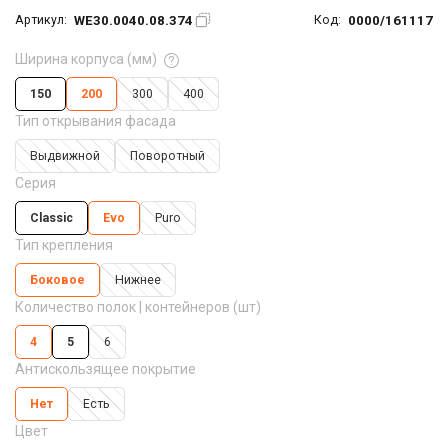
WE30.0040.08.374
0000/161117
Артикул:
Код:
Ширина корпуса (мм)
150
200
300
400
Тип открывания фасада
Выдвижной
Поворотный
Серия
Classic
Evo
Puro
Тип крепления
Боковое
Нижнее
Количество полок | контейнеров (шт)
4
5
6
Антискользящее покрытие
Нет
Есть
Цвет