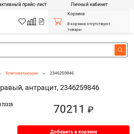
активный прайс-лист
Личный кабинет
Корзина
В корзине отсутствуют
товары
Комплектующие
2346259846
равый, антрацит, 2346259846
173325
70211
₽
Добавить в корзину