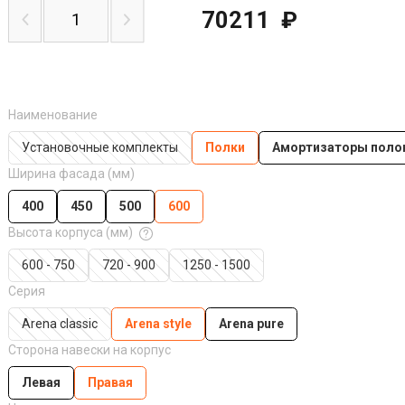
70211
₽
Наименование
Установочные комплекты
Полки
Амортизаторы поло
Ширина фасада (мм)
400
450
500
600
Высота корпуса (мм)
600 - 750
720 - 900
1250 - 1500
Серия
Arena classic
Arena style
Arena pure
Сторона навески на корпус
Левая
Правая