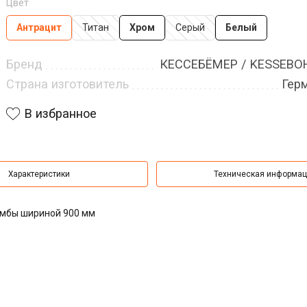
Цвет
Антрацит
Титан
Хром
Серый
Белый
Бренд
КЕССЕБЁМЕР / KESSEB
Страна изготовитель
Гер
В избранное
Характеристики
Техническая информа
умбы шириной 900 мм