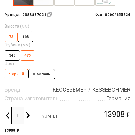
2383887021
0000/155224
Артикул:
Код:
Высота (мм)
72
168
Глубина (мм)
345
475
Цвет
Черный
Шампань
Бренд
КЕССЕБЁМЕР / KESSEBOHMER
Страна изготовитель
Германия
13908
₽
компл
13908
₽