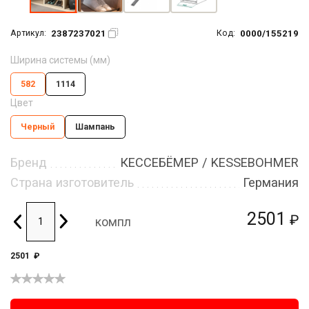
2387237021
0000/155219
Артикул:
Код:
Ширина системы (мм)
582
1114
Цвет
Черный
Шампань
Бренд
КЕССЕБЁМЕР / KESSEBOHMER
Страна изготовитель
Германия
2501
₽
компл
2501
₽