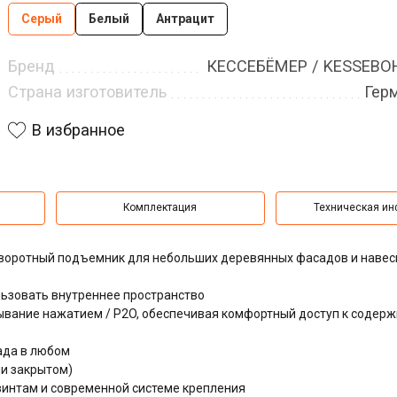
Серый
Белый
Антрацит
Бренд
КЕССЕБЁМЕР / KESSEB
Страна изготовитель
Гер
В избранное
Комплектация
Техническая и
оворотный подъемник для небольших деревянных фасадов и наве
ьзовать внутреннее пространство
вание нажатием / P2O, обеспечивая комфортный доступ к содерж
ада в любом
и закрытом)
интам и современной системе крепления