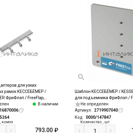
аптеров для узких
х рамок КЕССЕБЁМЕР /
Шаблон КЕССЕБЁМЕР / KES
 ФриФлэп / FreeFlap,
для подъемника ФриФлэп / F
FreeSwing, ФриСлайд /
елен
В наличии
Не определен
0мм, никель
16870006
Артикул:
2719907040
75264
Код:
0000/147847
,
компл
Количество
,
шт
793.00
₽