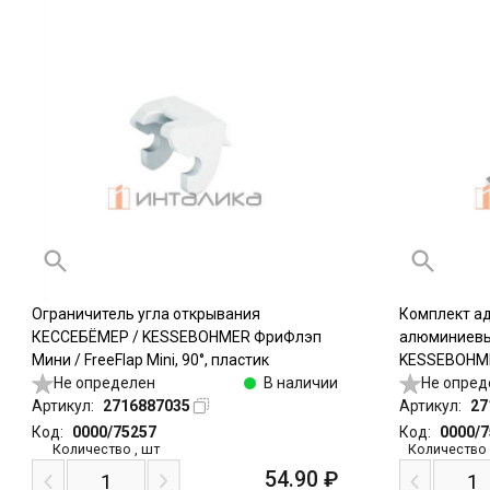
Ограничитель угла открывания
Комплект ад
КЕССЕБЁМЕР / KESSEBOHMER ФриФлэп
алюминиевы
Мини / FreeFlap Mini, 90°, пластик
KESSEBOHMER
Не определен
В наличии
ФриСвинг / 
Не опред
Артикул:
2716887035
FreeSlide, 2
Артикул:
27
Код:
0000/75257
Код:
0000/
Количество
,
шт
Количество
54.90
₽