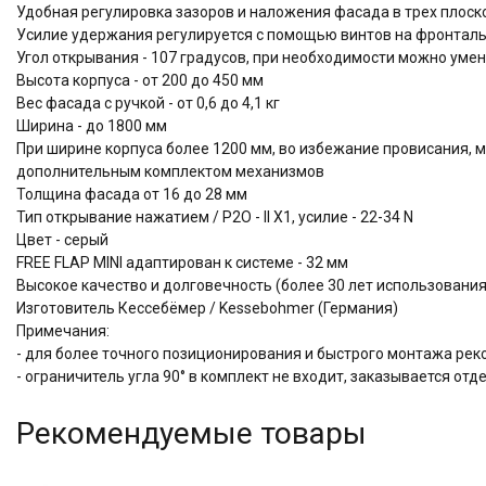
Удобная регулировка зазоров и наложения фасада в трех плоскос
Усилие удержания регулируется с помощью винтов на фронтал
Угол открывания - 107 градусов, при необходимости можно умень
Высота корпуса - от 200 до 450 мм
Вес фасада с ручкой - от 0,6 до 4,1 кг
Ширина - до 1800 мм
При ширине корпуса более 1200 мм, во избежание провисания, 
дополнительным комплектом механизмов
Толщина фасада от 16 до 28 мм
Тип открывание нажатием / P2O - II Х1, усилие - 22-34 N
Цвет - серый
FREE FLAP MINI адаптирован к системе - 32 мм
Высокое качество и долговечность (более 30 лет использова
Изготовитель Кессебёмер / Kessebohmer (Германия)
Примечания:
- для более точного позиционирования и быстрого монтажа рек
- ограничитель угла 90° в комплект не входит, заказывается отд
Рекомендуемые товары