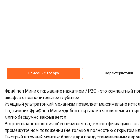
Описание товара
Характеристики
ФриФлеп Мини открывание нажатием / P2O - это компактный п
шкафов с незначительной глубиной
Изящный ультратонкий механизм позволяет максимально испол
Подъемник ФриФлеп Мини удобно открывается с системой откры
мягко бесшумно закрывается
Встроенная технология обеспечивает надежную фиксацию фас
промежуточном положении (не только в полностью открытом ил
Быстрый и точный монтаж благодаря предустановленным евров