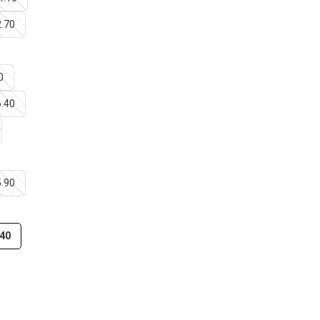
2.70
0
6.40
5.90
.40