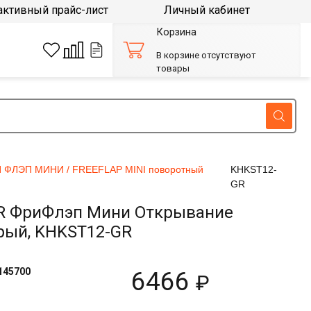
активный прайс-лист
Личный кабинет
Корзина
В корзине отсутствуют
товары
 ФЛЭП МИНИ / FREEFLAP MINI поворотный
KHKST12-
GR
R ФриФлэп Мини Открывание
серый, KHKST12-GR
145700
6466
₽