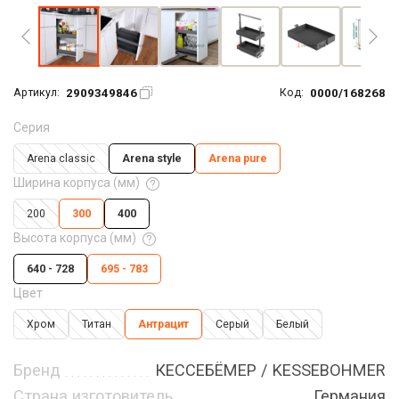
2909349846
0000/168268
Артикул:
Код:
Серия
Arena classic
Arena style
Arena pure
Ширина корпуса (мм)
200
300
400
Высота корпуса (мм)
640 - 728
695 - 783
Цвет
Хром
Титан
Антрацит
Серый
Белый
Бренд
КЕССЕБЁМЕР / KESSEBOHMER
Страна изготовитель
Германия