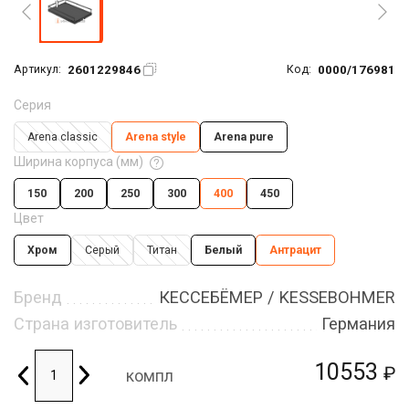
2601229846
0000/176981
Артикул:
Код:
Серия
Arena classic
Arena style
Arena pure
Ширина корпуса (мм)
150
200
250
300
400
450
Цвет
Хром
Серый
Титан
Белый
Антрацит
Бренд
КЕССЕБЁМЕР / KESSEBOHMER
Страна изготовитель
Германия
10553
₽
компл