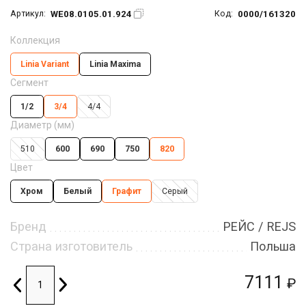
WE08.0105.01.924
0000/161320
Артикул:
Код:
Коллекция
Linia Variant
Linia Maxima
Сегмент
1/2
3/4
4/4
Диаметр (мм)
510
600
690
750
820
Цвет
Хром
Белый
Графит
Серый
Бренд
РЕЙС / REJS
Страна изготовитель
Польша
7111
₽