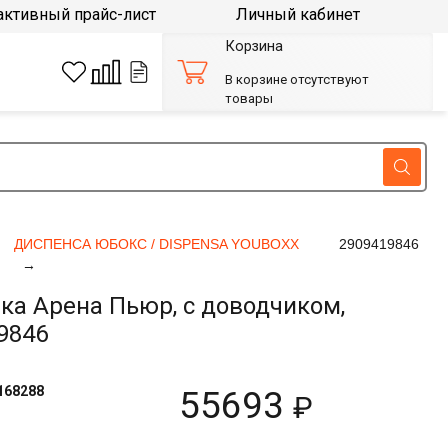
активный прайс-лист
Личный кабинет
Корзина
В корзине отсутствуют
товары
ДИСПЕНСА ЮБОКС / DISPENSA YOUBOXX
2909419846
а Арена Пьюр, с доводчиком,
9846
168288
55693
₽