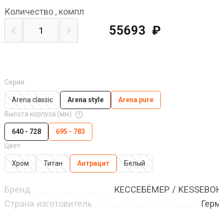
Количество
,
компл
55693
₽
Серия
Arena classic
Arena style
Arena pure
Высота корпуса (мм)
640 - 728
695 - 783
Цвет
Хром
Титан
Антрацит
Белый
Бренд
КЕССЕБЁМЕР / KESSEB
Страна изготовитель
Гер