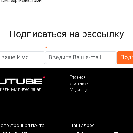
дными сертификатами
Подписаться на рассылку
*
Главная
Доставка
иальный видеоканал
Медиа-центр
 электронная почта
Наш адрес