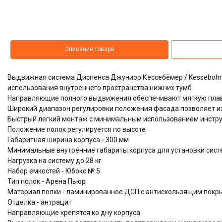
Описание товара
Выдвижная система Диспенса Джуниор Кессебёмер / Kessebohm
использования внутреннего пространства нижних тумб
Направляющие полного выдвижения обеспечивают мягкую плав
Широкий диапазон регулировки положения фасада позволяет и
Быстрый легкий монтаж с минимальным использованием инстр
Положение полок регулируется по высоте
Габаритная ширина корпуса - 300 мм
Минимальные внутренние габариты корпуса для установки систе
Нагрузка на систему до 28 кг
Набор емкостей - Юбокс № 5
Тип полок - Арена Пьюр
Материал полки - ламинированное ДСП с антискользящим покр
Отделка - антрацит
Направляющие крепятся ко дну корпуса