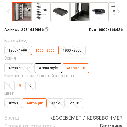
2981449846
0000/168426
Артикул:
Код:
Высота (мм)
1200 - 1600
1600 - 2000
1900 - 2300
Серия
Arena classic
Arena style
Arena pure
Количество полок | контейнеров (шт)
4
5
6
Цвет
Титан
Антрацит
Хром
Белый
Бренд
КЕССЕБЁМЕР / KESSEBOHMER
Страна изготовитель
Германия