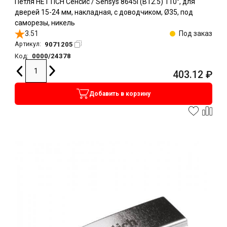
Петля HETTICH Сенсис / Sensys 8645I (B12.5) 110°, для
дверей 15-24 мм, накладная, с доводчиком, Ø35, под
саморезы, никель
3.51
Под заказ
9071205
Артикул:
0000/24378
Код:
403.12
₽
Добавить в корзину