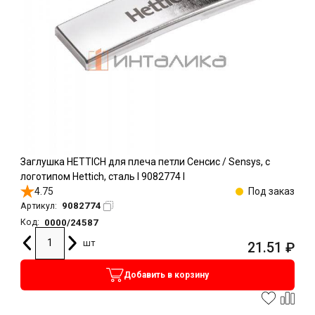
Заглушка HETTICH для плеча петли Сенсис / Sensys, с
логотипом Hettich, сталь l 9082774 l
4.75
Под заказ
9082774
Артикул:
0000/24587
Код:
шт
21.51
₽
Добавить в корзину