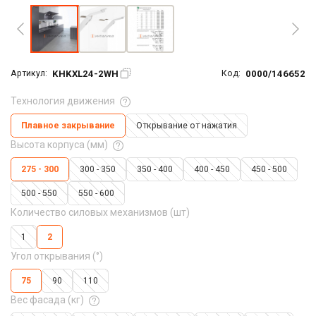
KHKXL24-2WH
0000/146652
Артикул:
Код:
Технология движения
Плавное закрывание
Открывание от нажатия
Высота корпуса (мм)
275 - 300
300 - 350
350 - 400
400 - 450
450 - 500
500 - 550
550 - 600
Количество силовых механизмов (шт)
1
2
Угол открывания (°)
75
90
110
Вес фасада (кг)