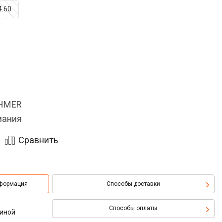
4.60
OHMER
мания
Сравнить
нформация
Способы доставки
Способы оплаты
биной