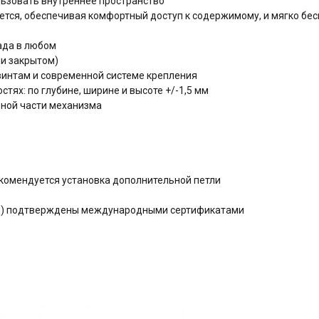
ьзовать внутреннее пространство
ется, обеспечивая комфортный доступ к содержимому, и мягко бе
ада в любом
и закрытом)
интам и современной системе крепления
тях: по глубине, ширине и высоте +/-1,5 мм
ьной части механизма
екомендуется установка дополнительной петли
ния) подтверждены международными сертификатами