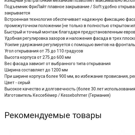
Изящный ультратонкий механизм позволяет максимально испол
Подъемник ФриЛайт плавное закрывание / Soft удобно открыва
закрывается
Встроенная технология обеспечивает надежную фиксацию фас
промежуточном положении (не только в полностью открытом ил
Быстрый и точный монтаж благодаря предустановленным евров
Удобная регулировка зазоров и наложения фасада в трех плоскос
Усилие удержания регулируется с помощью винтов на фронтал
Угол открывания от 75 до 110 градусов
Высота корпуса от 275 до 600 мм
Вес фасада зависит от выбранного типа открывания
Ширина составляет до 1200 мм
При ширине корпуса более 900 мм, во избежание провисания, р
Цвет - серый
Высокое качество и долговечность (более 30 лет использова
Изготовитель Кессебёмер / Kessebohmer (Германия)
Рекомендуемые товары