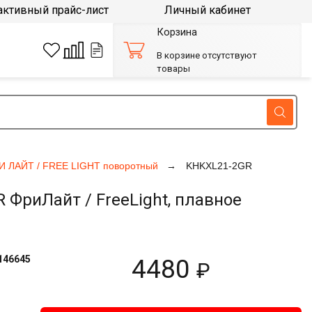
активный прайс-лист
Личный кабинет
Корзина
В корзине отсутствуют
товары
И ЛАЙТ / FREE LIGHT поворотный
KHKXL21-2GR
риЛайт / FreeLight, плавное
146645
4480
₽