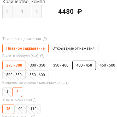
Количество
,
компл
4480
₽
Технология движения
Плавное закрывание
Открывание от нажатия
Высота корпуса (мм)
275 - 300
300 - 350
350 - 400
400 - 450
450 - 500
500 - 550
550 - 600
Количество силовых механизмов (шт)
1
2
Угол открывания (°)
75
90
110
Вес фасада (кг)