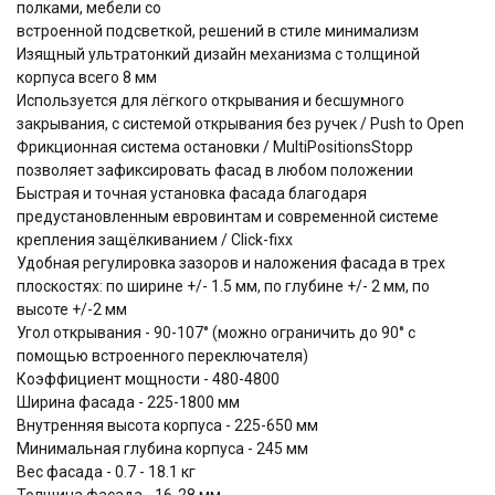
полками, мебели со
встроенной подсветкой, решений в стиле минимализм
Изящный ультратонкий дизайн механизма с толщиной
корпуса всего 8 мм
Используется для лёгкого открывания и бесшумного
закрывания, с системой открывания без ручек / Push to Open
Фрикционная система остановки / MultiPositionsStopp
позволяет зафиксировать фасад в любом положении
Быстрая и точная установка фасада благодаря
предустановленным евровинтам и современной системе
крепления защёлкиванием / Click-fixx
Удобная регулировка зазоров и наложения фасада в трех
плоскостях: по ширине +/- 1.5 мм, по глубине +/- 2 мм, по
высоте +/-2 мм
Угол открывания - 90-107° (можно ограничить до 90° с
помощью встроенного переключателя)
Коэффициент мощности - 480-4800
Ширина фасада - 225-1800 мм
Внутренняя высота корпуса - 225-650 мм
Минимальная глубина корпуса - 245 мм
Вес фасада - 0.7 - 18.1 кг
Толщина фасада - 16-28 мм