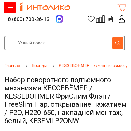
8 (800) 700-36-13
Главная
Бренды
KESSEBOHMER - кухонные аксессуа
Набор поворотного подъемного
механизма КЕССЕБЁМЕР /
KESSEBOHMER ФриСлим Флэп /
FreeSlim Flap, открывание нажатием
/ P2O, H220-650, накладной монтаж,
белый, KFSFMLP2ONW
Увеличить фото