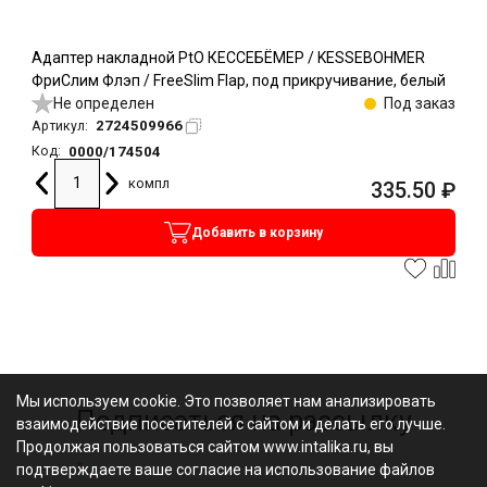
Адаптер накладной PtO КЕССЕБЁМЕР / KESSEBOHMER
ФриСлим Флэп / FreeSlim Flap, под прикручивание, белый
Не определен
Под заказ
2724509966
Артикул:
0000/174504
Код:
компл
335.50
₽
Добавить в корзину
Мы используем cookie. Это позволяет нам анализировать
Подписаться на рассылку
взаимодействие посетителей с сайтом и делать его лучше.
Продолжая пользоваться сайтом www.intalika.ru, вы
*
подтверждаете ваше согласие на использование файлов