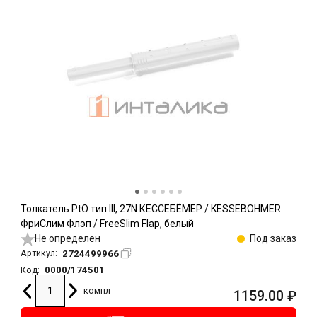
Толкатель PtO тип III, 27N КЕССЕБЁМЕР / KESSEBOHMER
ФриСлим Флэп / FreeSlim Flap, белый
Не определен
Под заказ
2724499966
Артикул:
0000/174501
Код:
компл
1159.00
₽