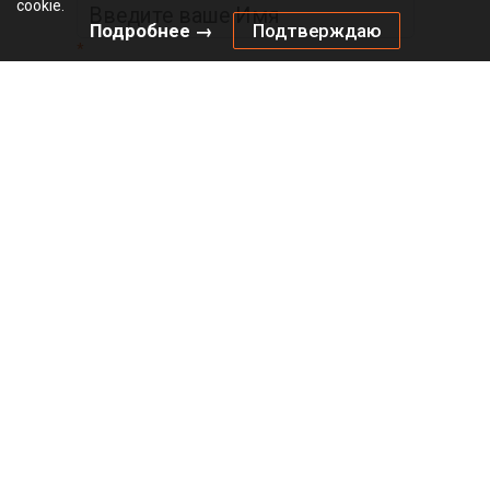
cookie.
Подробнее →
Подтверждаю
*
Официальный
видеоканал
© 2010 – 2026 «Инталика»
Политика в отношении файлов cookies
Политика конфиденциальности
Главная
О магазине
Оплата
Доставка
Бренды
Интерактивный
прайс-лист
Медиа-центр
Контакты
Бесплатный звонок по России
Наша электронная