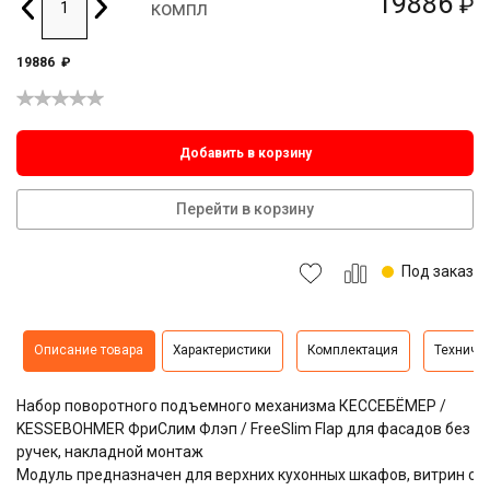
19886
₽
компл
19886
₽
Добавить в корзину
Перейти в корзину
Под заказ
Описание товара
Характеристики
Комплектация
Техниче
Набор поворотного подъемного механизма КЕССЕБЁМЕР /
KESSEBOHMER ФриСлим Флэп / FreeSlim Flap для фасадов без
ручек, накладной монтаж
Модуль предназначен для верхних кухонных шкафов, витрин со