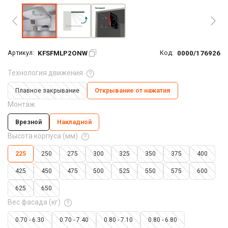
KFSFMLP2ONW
0000/176926
Артикул:
Код:
Технология движения
Плавное закрывание
Открывание от нажатия
Монтаж
Врезной
Накладной
Высота корпуса (мм)
225
250
275
300
325
350
375
400
425
450
475
500
525
550
575
600
625
650
Вес фасада (кг)
0.70 - 6.30
0.70 - 7.40
0.80 - 7.10
0.80 - 6.80