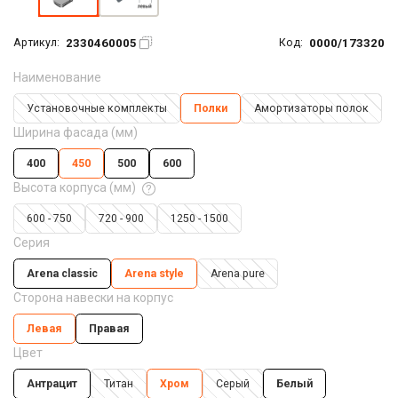
2330460005
0000/173320
Артикул:
Код:
Наименование
Установочные комплекты
Полки
Амортизаторы полок
Ширина фасада (мм)
400
450
500
600
Высота корпуса (мм)
600 - 750
720 - 900
1250 - 1500
Серия
Arena classic
Arena style
Arena pure
Сторона навески на корпус
Левая
Правая
Цвет
Антрацит
Титан
Хром
Серый
Белый