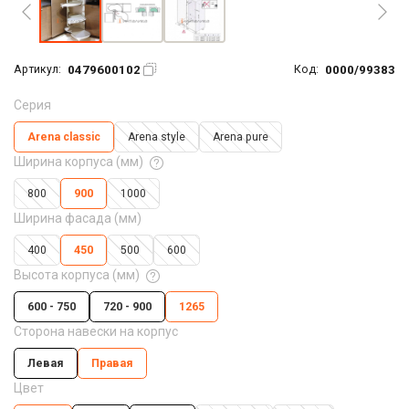
0479600102
0000/99383
Артикул:
Код:
Серия
Arena classic
Arena style
Arena pure
Ширина корпуса (мм)
800
900
1000
Ширина фасада (мм)
400
450
500
600
Высота корпуса (мм)
600 - 750
720 - 900
1265
Сторона навески на корпус
Левая
Правая
Цвет