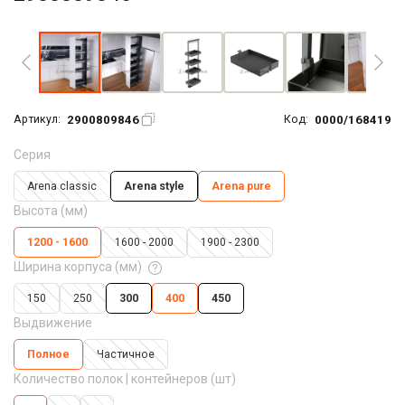
Увеличить фото
2900809846
0000/168419
Артикул:
Код:
Серия
Arena classic
Arena style
Arena pure
Высота (мм)
1200 - 1600
1600 - 2000
1900 - 2300
Ширина корпуса (мм)
150
250
300
400
450
Выдвижение
Полное
Частичное
Количество полок | контейнеров (шт)