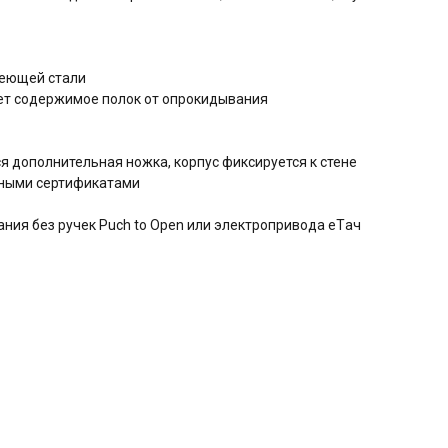
веющей стали
т содержимое полок от опрокидывания
я дополнительная ножка, корпус фиксируется к стене
дными сертификатами
ния без ручек Puch to Open или электропривода eTач