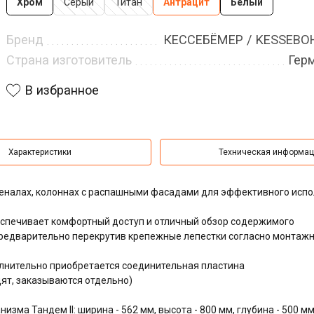
Хром
Серый
Титан
Антрацит
Белый
Бренд
КЕССЕБЁМЕР / KESSEB
Страна изготовитель
Гер
В избранное
Характеристики
Техническая информа
 пеналах, колоннах с распашными фасадами для эффективного исп
еспечивает комфортный доступ и отличный обзор содержимого
предварительно перекрутив крепежные лепестки согласно монтаж
олнительно приобретается соединительная пластина
дят, заказываются отдельно)
ма Тандем II: ширина - 562 мм, высота - 800 мм, глубина - 500 м