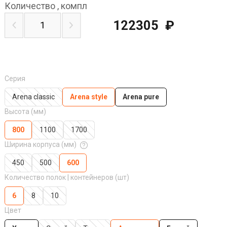
Количество
,
компл
122305
₽
Серия
Arena classic
Arena style
Arena pure
Высота (мм)
800
1100
1700
Ширина корпуса (мм)
450
500
600
Количество полок | контейнеров (шт)
6
8
10
Цвет