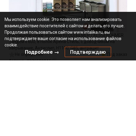
Мы используем cookie. Это позволяет нам анализировать
взаимодействие посетителей с сайтом и делать его лучше.
Продолжая пользоваться сайтом www.intalika.ru, вы
Распашной шкаф-колонна КЕССЕБЁМЕР / KESSEBOHMER
подтверждаете ваше согласие на использование файлов
Тандем II 600, 8 полок Арена Стиль, с доводчиком на
cookie.
закрывание, Антислип, H1100, G85, антрацит
Подробнее →
Подтверждаю
Не определен
Под заказ
2376589846
Артикул:
0000/99779
Код:
компл
131211.00
₽
Добавить в корзину