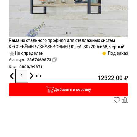
Рама из стального профиля для стеллажных систем
КЕССЕБЁМЕР / KESSEBOHMER Юкей, 30х200х668, черный
Не определен
Под заказ
2367469873
Артикул:
0000/99871
Код:
шт
12322.00
₽
Добавить в корзину