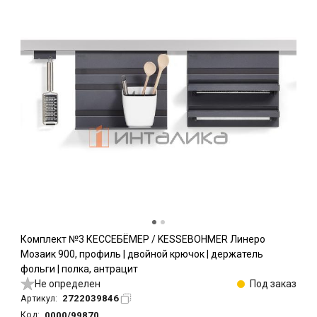
Комплект №3 КЕССЕБЁМЕР / KESSEBOHMER Линеро
Мозаик 900, профиль | двойной крючок | держатель
фольги | полка, антрацит
Не определен
Под заказ
2722039846
Артикул:
0000/99870
Код: