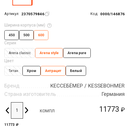
2370579846
0000/146876
Артикул:
Код:
Ширина корпуса (мм)
450
500
600
Серия
Arena classic
Arena style
Arena pure
Цвет
Титан
Хром
Антрацит
Белый
Бренд
КЕССЕБЁМЕР / KESSEBOHMER
Страна изготовитель
Германия
11773
₽
компл
11773
₽