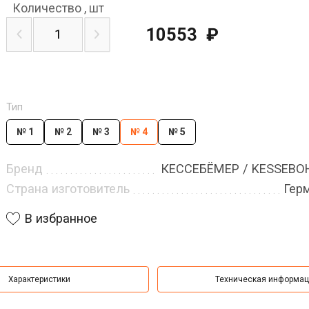
Количество
,
шт
10553
₽
Тип
№ 1
№ 2
№ 3
№ 4
№ 5
Бренд
КЕССЕБЁМЕР / KESSEB
Страна изготовитель
Гер
В избранное
Характеристики
Техническая информа