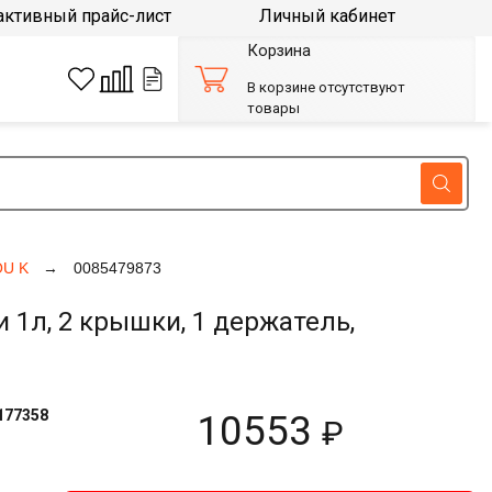
активный прайс-лист
Личный кабинет
Корзина
В корзине отсутствуют
товары
OU K
0085479873
1л, 2 крышки, 1 держатель,
177358
10553
₽