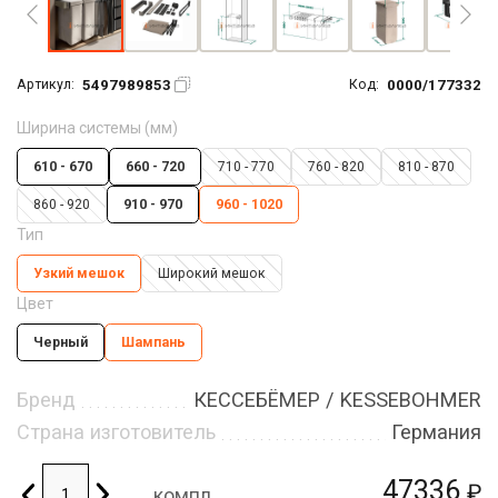
5497989853
0000/177332
Артикул:
Код:
Ширина системы (мм)
610 - 670
660 - 720
710 - 770
760 - 820
810 - 870
860 - 920
910 - 970
960 - 1020
Тип
Узкий мешок
Широкий мешок
Цвет
Черный
Шампань
Бренд
КЕССЕБЁМЕР / KESSEBOHMER
Страна изготовитель
Германия
47336
₽
компл